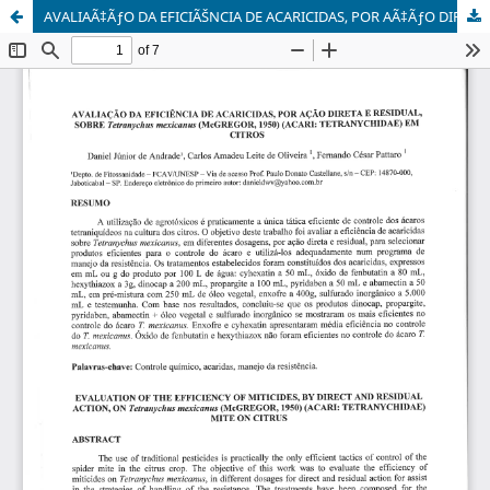
AVALIAÃ‡ÃƒO DA EFICIÃŠNCIA DE ACARICIDAS, POR AÃ‡ÃƒO DIRETA E RESIDUAL, SOBRE Tetranychus mexicanus (MCGREGOR, 1950) (ACARI: TETRANYCHIDAE ) EM CITROS